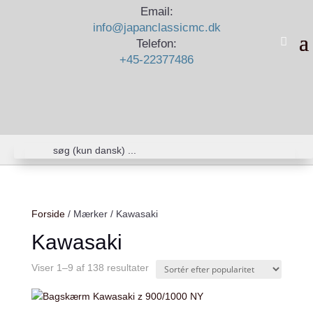
Email:
info@japanclassicmc.dk
Telefon:
+45-22377486
Forside
/ Mærker / Kawasaki
Kawasaki
Viser 1–9 af 138 resultater