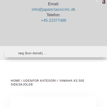
Email:
info@japanclassicmc.dk
Telefon:
+45-22377486
HOME
/
UDENFOR KATEGORI
/ YAMAHA XS 500
SIDESKJOLDE