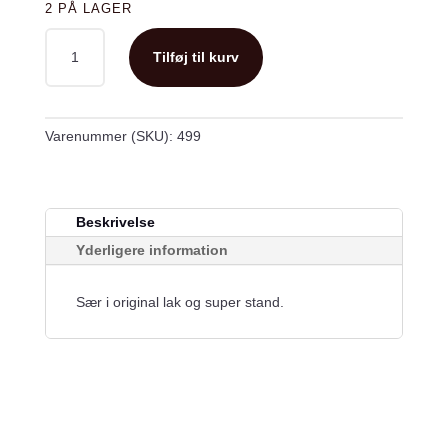
2 PÅ LAGER
YAMAHA
Tilføj til kurv
XS
500
SIDESKJOLDE
ANTAL
Varenummer (SKU):
499
Beskrivelse
Yderligere information
Sær i original lak og super stand.